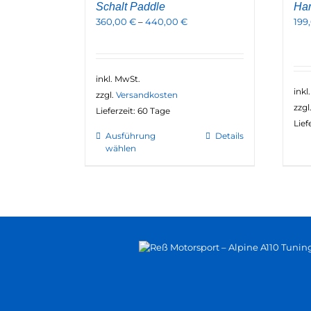
Schalt Paddle
Han
360,00
€
–
440,00
€
199
inkl. MwSt.
inkl
zzgl.
Versandkosten
zzgl
Lieferzeit:
60 Tage
Lief
Dieses
Ausführung
Details
wählen
Produkt
weist
mehrere
Varianten
auf.
Die
Optionen
können
auf
der
Produktseite
gewählt
werden