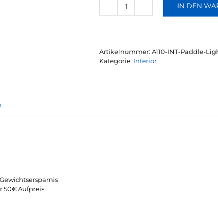
IN DEN W
Schalt
Paddle
Ultra
Light
Menge
Artikelnummer:
A110-INT-Paddle-Lig
Kategorie:
Interior
n
Gewichtsersparnis
r 50€ Aufpreis