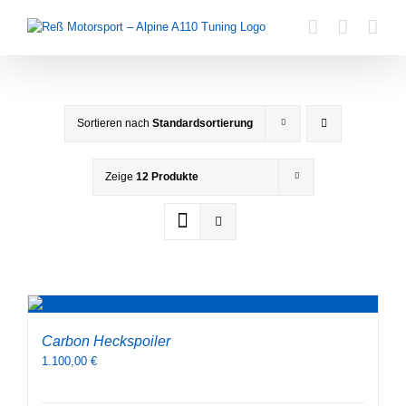
Zum
Inhalt
springen
Sortieren nach
Standardsortierung
Zeige
12 Produkte
Carbon Heckspoiler
1.100,00
€