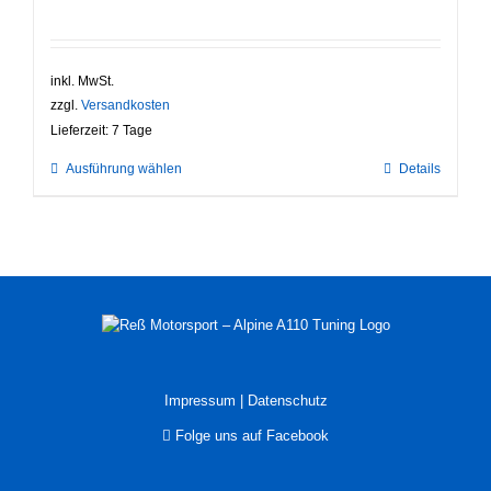
inkl. MwSt.
zzgl.
Versandkosten
Lieferzeit:
7 Tage
Dieses
Ausführung wählen
Details
Produkt
weist
mehrere
Varianten
auf.
Die
Optionen
können
auf
der
Produktseite
Impressum
|
Datenschutz
gewählt
Folge uns auf Facebook
werden