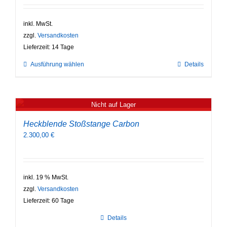
inkl. MwSt.
zzgl.
Versandkosten
Lieferzeit:
14 Tage
Dieses
Ausführung wählen
Details
Produkt
weist
mehrere
Varianten
Nicht auf Lager
auf.
Die
Heckblende Stoßstange Carbon
Optionen
2.300,00
€
können
auf
der
Produktseite
inkl. 19 % MwSt.
gewählt
zzgl.
Versandkosten
werden
Lieferzeit:
60 Tage
Details