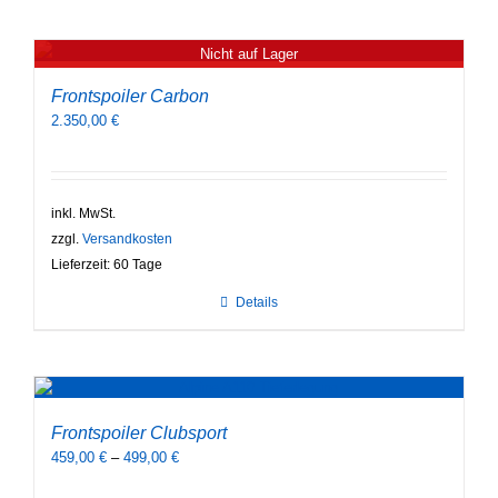
weist
mehrere
Varianten
Nicht auf Lager
auf.
Die
Frontspoiler Carbon
Optionen
2.350,00
€
können
auf
der
Produktseite
inkl. MwSt.
gewählt
zzgl.
Versandkosten
werden
Lieferzeit:
60 Tage
Details
Frontspoiler Clubsport
459,00
€
–
499,00
€