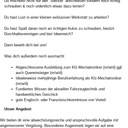
Du möchtest nicht nur den “Stecker” anschließen sondern noch richtig
schrauben & noch ordentlich etwas dazu lernen?
Du hast Lust in einer kleinen exklusiven Werkstatt zu arbeiten?
Du hast Spaß daran noch an richtigen Autos zu schrauben, besitzt
Durchhaltevermögen und bist Ideenreich?
Dann bewirb dich bei uns!
Was dich außerdem noch ausmacht:
Abgeschlossene Ausbildung zum Kfz-Mechatroniker (m/w/d) ggf.
auch Quereinsteiger (m/w/d)
Idealerweise mehrjährige Berufserfahrung als Kfz-Mechatroniker
(m/w/d)
Fundiertes Wissen der aktuellen Fahrzeugtechnik und
handwerkliches Geschick
gute Englisch- oder Französischkenntnisse von Vorteil
Unser Angebot:
Wir bieten dir eine abwechslungsreiche und anspruchsvolle Aufgabe mit
angemessener Vergütung. Besonderes Augenmerk legen wir auf eine